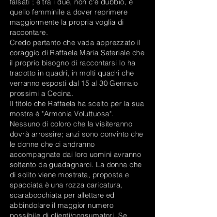
falsati ; e tra i due, non c'è dubbio, è
quello femminile a dover reprimere
maggiormente la propria voglia di
raccontare.
Credo pertanto che vada apprezzato il
coraggio di Raffaela Maria Sateriale che
il proprio bisogno di raccontarsi lo ha
tradotto in quadri, in molti quadri che
verranno esposti dal 15 al 30 Gennaio
prossimi a Cecina.
Il titolo che Raffaela ha scelto per la sua
mostra è "Armonia Voluttuosa".
Nessuno di coloro che la visiteranno
dovrà arrossire; anzi sono convinto che
le donne che ci andranno
accompagnate dai loro uomini avranno
soltanto da guadagnarci. La donna che
di solito viene mostrata, proposta e
spacciata è una rozza caricatura,
scarabocchiata per allettare ed
abbindolare il maggior numero
possibile di clienti/consumatori. Se