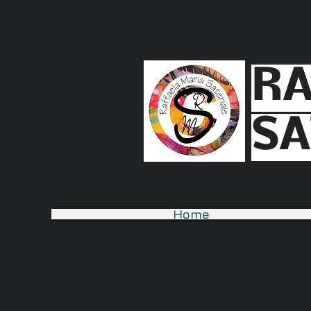
RA
SA
Home