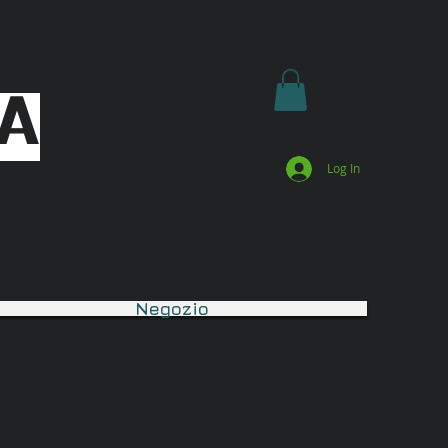
A
Log In
Negozio