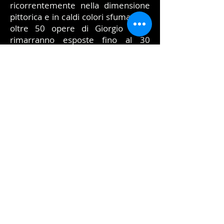
ricorrentemente nella dimensione
pittorica e in caldi colori sfumati. Le
oltre 50 opere di Giorgio Conti
rimarranno esposte fino al 30
novembre prossimo dal venerdì alla
domenica con orario 15,30-19,00.
Vernissage 15 novembre 2008 ore
17
Ecomuseo dell'alabastro
di Castellina Marittima (PI)
orario: venerdì, sabato e domenica
15.30-19
ingresso libero
GIORGIO CONTI
dal 14/11/2008 al 29/11/2008
ven-dom 15,30-19