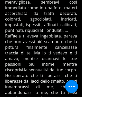
meravigliosa, sembravi così
immediata come in una foto, ma eri
accerchiata da tratti decorati,
colorati, sgocciolati, intricati,
impastati, ispessiti, affinati, calibrati,
puntinati, riquadrati, ondulati, ...
Raffaela ti aveva ingabbiata, pareva
che non avessi più scampo e che la
pittura finalmente cancellasse
traccia di te. Ma io ti vedevo e ti
amavo, mentre osannavi le tue
passioni più intime, mentre
riscoprivi la sensualità del tuo corpo.
Ho sperato che ti liberassi, che ti
liberasse dai lacci dello smalto, che ti
innamorassi di me, che ti
abbandonassi a me, che tu fossi
completamente mia.
Tu mia figura di bellezza interiore !